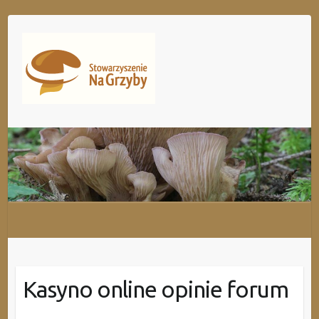
S
k
i
p
t
o
c
o
n
t
e
n
t
Kasyno online opinie forum