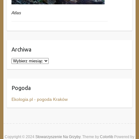
Atlas
Archiwa
A
r
c
h
Pogoda
i
w
Ekologia.pl - pogoda Kraków
a
Copyright © 2024
Stowarzyszenie Na Grzyby
. Theme by
Colorlib
Powered by